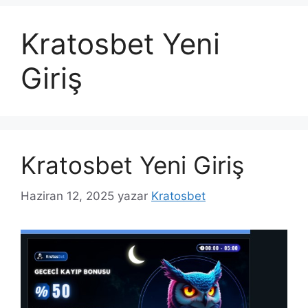
Kratosbet Yeni
Giriş
Kratosbet Yeni Giriş
Haziran 12, 2025
yazar
Kratosbet