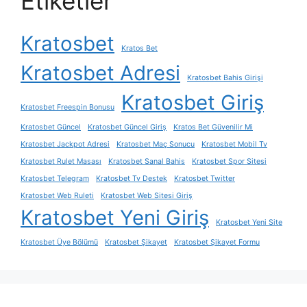
Etiketler
Kratosbet
Kratos Bet
Kratosbet Adresi
Kratosbet Bahis Girişi
Kratosbet Giriş
Kratosbet Freespin Bonusu
Kratosbet Güncel
Kratosbet Güncel Giriş
Kratos Bet Güvenilir Mi
Kratosbet Jackpot Adresi
Kratosbet Maç Sonucu
Kratosbet Mobil Tv
Kratosbet Rulet Masası
Kratosbet Sanal Bahis
Kratosbet Spor Sitesi
Kratosbet Telegram
Kratosbet Tv Destek
Kratosbet Twitter
Kratosbet Web Ruleti
Kratosbet Web Sitesi Giriş
Kratosbet Yeni Giriş
Kratosbet Yeni Site
Kratosbet Üye Bölümü
Kratosbet Şikayet
Kratosbet Şikayet Formu