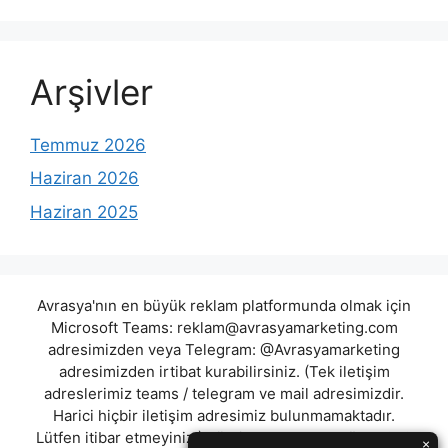
Arşivler
Temmuz 2026
Haziran 2026
Haziran 2025
Avrasya'nın en büyük reklam platformunda olmak için
Microsoft Teams:
reklam@avrasyamarketing.com
adresimizden veya Telegram: @Avrasyamarketing
adresimizden irtibat kurabilirsiniz. (Tek iletişim
adreslerimiz teams / telegram ve mail adresimizdir.
Harici hiçbir iletişim adresimiz bulunmamaktadır.
Lütfen itibar etmeyiniz.) Türkiye yasalarına göre 7258