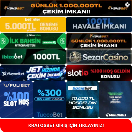
×
KRATOSBET GİRİŞ İÇİN TIKLAYINIZ!