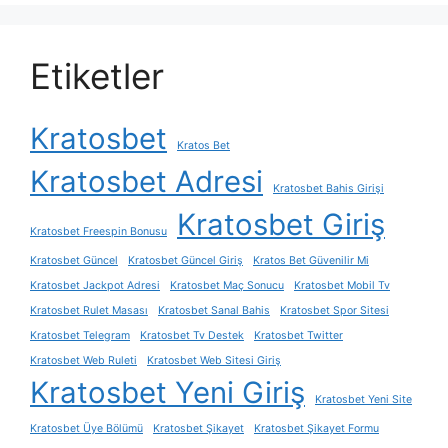
Etiketler
Kratosbet
Kratos Bet
Kratosbet Adresi
Kratosbet Bahis Girişi
Kratosbet Giriş
Kratosbet Freespin Bonusu
Kratosbet Güncel
Kratosbet Güncel Giriş
Kratos Bet Güvenilir Mi
Kratosbet Jackpot Adresi
Kratosbet Maç Sonucu
Kratosbet Mobil Tv
Kratosbet Rulet Masası
Kratosbet Sanal Bahis
Kratosbet Spor Sitesi
Kratosbet Telegram
Kratosbet Tv Destek
Kratosbet Twitter
Kratosbet Web Ruleti
Kratosbet Web Sitesi Giriş
Kratosbet Yeni Giriş
Kratosbet Yeni Site
Kratosbet Üye Bölümü
Kratosbet Şikayet
Kratosbet Şikayet Formu