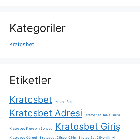
Kategoriler
Kratosbet
Etiketler
Kratosbet
Kratos Bet
Kratosbet Adresi
Kratosbet Bahis Girişi
Kratosbet Giriş
Kratosbet Freespin Bonusu
Kratosbet Güncel
Kratosbet Güncel Giriş
Kratos Bet Güvenilir Mi