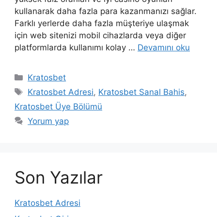
kullanarak daha fazla para kazanmanızı sağlar.
Farklı yerlerde daha fazla müşteriye ulaşmak
için web sitenizi mobil cihazlarda veya diğer
platformlarda kullanımı kolay …
Devamını oku
Kategoriler
Kratosbet
Etiketler
Kratosbet Adresi
,
Kratosbet Sanal Bahis
,
Kratosbet Üye Bölümü
Yorum yap
Son Yazılar
Kratosbet Adresi