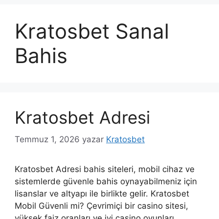
Kratosbet Sanal
Bahis
Kratosbet Adresi
Temmuz 1, 2026
yazar
Kratosbet
Kratosbet Adresi bahis siteleri, mobil cihaz ve
sistemlerde güvenle bahis oynayabilmeniz için
lisanslar ve altyapı ile birlikte gelir. Kratosbet
Mobil Güvenli mi? Çevrimiçi bir casino sitesi,
yüksek faiz oranları ve iyi casino oyunları