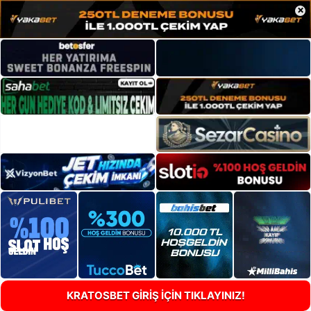
×
KRATOSBET GİRİŞ İÇİN TIKLAYINIZ!