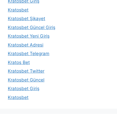
Kratosbet Giriş
Kratosbet
Kratosbet Şikayet
Kratosbet Güncel Giriş
Kratosbet Yeni Giriş
Kratosbet Adresi
Kratosbet Telegram
Kratos Bet
Kratosbet Twitter
Kratosbet Güncel
Kratosbet Giriş
Kratosbet